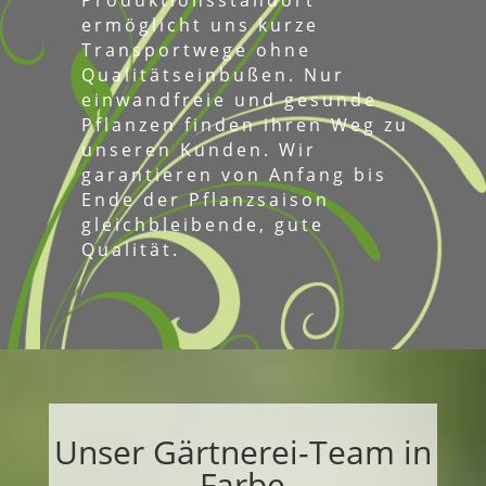
ermöglicht uns kurze
Transportwege ohne
Qualitätseinbußen. Nur
einwandfreie und gesunde
Pflanzen finden ihren Weg zu
unseren Kunden. Wir
garantieren von Anfang bis
Ende der Pflanzsaison
gleichbleibende, gute
Qualität.
Unser Gärtnerei-Team in
Farbe