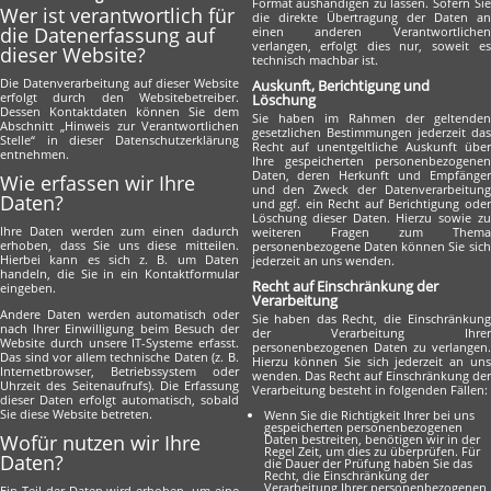
Format aushändigen zu lassen. Sofern Sie
Wer ist verantwortlich für
die direkte Übertragung der Daten an
die Datenerfassung auf
einen anderen Verantwortlichen
verlangen, erfolgt dies nur, soweit es
dieser Website?
technisch machbar ist.
Die Datenverarbeitung auf dieser Website
Auskunft, Berichtigung und
erfolgt durch den Websitebetreiber.
Löschung
Dessen Kontaktdaten können Sie dem
Sie haben im Rahmen der geltenden
Abschnitt „Hinweis zur Verantwortlichen
gesetzlichen Bestimmungen jederzeit das
Stelle“ in dieser Datenschutzerklärung
Recht auf unentgeltliche Auskunft über
entnehmen.
Ihre gespeicherten personenbezogenen
Daten, deren Herkunft und Empfänger
Wie erfassen wir Ihre
und den Zweck der Datenverarbeitung
Daten?
und ggf. ein Recht auf Berichtigung oder
Löschung dieser Daten. Hierzu sowie zu
Ihre Daten werden zum einen dadurch
weiteren Fragen zum Thema
erhoben, dass Sie uns diese mitteilen.
personenbezogene Daten können Sie sich
Hierbei kann es sich z. B. um Daten
jederzeit an uns wenden.
handeln, die Sie in ein Kontaktformular
Recht auf Einschränkung der
eingeben.
Verarbeitung
Andere Daten werden automatisch oder
Sie haben das Recht, die Einschränkung
nach Ihrer Einwilligung beim Besuch der
der Verarbeitung Ihrer
Website durch unsere IT-Systeme erfasst.
personenbezogenen Daten zu verlangen.
Das sind vor allem technische Daten (z. B.
Hierzu können Sie sich jederzeit an uns
Internetbrowser, Betriebssystem oder
wenden. Das Recht auf Einschränkung der
Uhrzeit des Seitenaufrufs). Die Erfassung
Verarbeitung besteht in folgenden Fällen:
dieser Daten erfolgt automatisch, sobald
Sie diese Website betreten.
Wenn Sie die Richtigkeit Ihrer bei uns
gespeicherten personenbezogenen
Wofür nutzen wir Ihre
Daten bestreiten, benötigen wir in der
Regel Zeit, um dies zu überprüfen. Für
Daten?
die Dauer der Prüfung haben Sie das
Recht, die Einschränkung der
Verarbeitung Ihrer personenbezogenen
Ein Teil der Daten wird erhoben, um eine