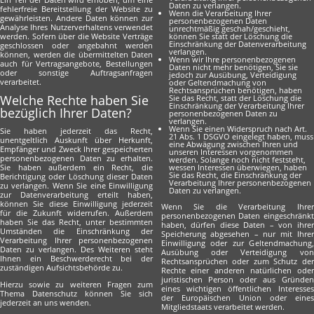
Daten zu verlangen.
fehlerfreie Bereitstellung der Website zu
Wenn die Verarbeitung Ihrer
gewährleisten. Andere Daten können zur
personenbezogenen Daten
Analyse Ihres Nutzerverhaltens verwendet
unrechtmäßig geschah/geschieht,
werden. Sofern über die Website Verträge
können Sie statt der Löschung die
Einschränkung der Datenverarbeitung
geschlossen oder angebahnt werden
verlangen.
können, werden die übermittelten Daten
Wenn wir Ihre personenbezogenen
auch für Vertragsangebote, Bestellungen
Daten nicht mehr benötigen, Sie sie
oder sonstige Auftragsanfragen
jedoch zur Ausübung, Verteidigung
verarbeitet.
oder Geltendmachung von
Rechtsansprüchen benötigen, haben
Welche Rechte haben Sie
Sie das Recht, statt der Löschung die
Einschränkung der Verarbeitung Ihrer
bezüglich Ihrer Daten?
personenbezogenen Daten zu
verlangen.
Wenn Sie einen Widerspruch nach Art.
Sie haben jederzeit das Recht,
21 Abs. 1 DSGVO eingelegt haben, muss
unentgeltlich Auskunft über Herkunft,
eine Abwägung zwischen Ihren und
Empfänger und Zweck Ihrer gespeicherten
unseren Interessen vorgenommen
personenbezogenen Daten zu erhalten.
werden. Solange noch nicht feststeht,
Sie haben außerdem ein Recht, die
wessen Interessen überwiegen, haben
Sie das Recht, die Einschränkung der
Berichtigung oder Löschung dieser Daten
Verarbeitung Ihrer personenbezogenen
zu verlangen. Wenn Sie eine Einwilligung
Daten zu verlangen.
zur Datenverarbeitung erteilt haben,
können Sie diese Einwilligung jederzeit
Wenn Sie die Verarbeitung Ihrer
für die Zukunft widerrufen. Außerdem
personenbezogenen Daten eingeschränkt
haben Sie das Recht, unter bestimmten
haben, dürfen diese Daten – von ihrer
Umständen die Einschränkung der
Speicherung abgesehen – nur mit Ihrer
Verarbeitung Ihrer personenbezogenen
Einwilligung oder zur Geltendmachung,
Daten zu verlangen. Des Weiteren steht
Ausübung oder Verteidigung von
Ihnen ein Beschwerderecht bei der
Rechtsansprüchen oder zum Schutz der
zuständigen Aufsichtsbehörde zu.
Rechte einer anderen natürlichen oder
juristischen Person oder aus Gründen
Hierzu sowie zu weiteren Fragen zum
eines wichtigen öffentlichen Interesses
Thema Datenschutz können Sie sich
der Europäischen Union oder eines
jederzeit an uns wenden.
Mitgliedstaats verarbeitet werden.