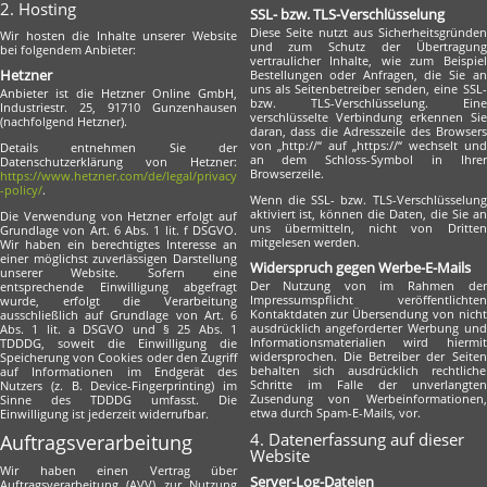
2. Hosting
SSL- bzw. TLS-Verschlüsselung
Diese Seite nutzt aus Sicherheitsgründen
Wir hosten die Inhalte unserer Website
und zum Schutz der Übertragung
bei folgendem Anbieter:
vertraulicher Inhalte, wie zum Beispiel
Hetzner
Bestellungen oder Anfragen, die Sie an
uns als Seitenbetreiber senden, eine SSL-
Anbieter ist die Hetzner Online GmbH,
bzw. TLS-Verschlüsselung. Eine
Industriestr. 25, 91710 Gunzenhausen
verschlüsselte Verbindung erkennen Sie
(nachfolgend Hetzner).
daran, dass die Adresszeile des Browsers
von „http://“ auf „https://“ wechselt und
Details entnehmen Sie der
an dem Schloss-Symbol in Ihrer
Datenschutzerklärung von Hetzner:
Browserzeile.
https://www.hetzner.com/de/legal/privacy
-policy/
.
Wenn die SSL- bzw. TLS-Verschlüsselung
aktiviert ist, können die Daten, die Sie an
Die Verwendung von Hetzner erfolgt auf
uns übermitteln, nicht von Dritten
Grundlage von Art. 6 Abs. 1 lit. f DSGVO.
mitgelesen werden.
Wir haben ein berechtigtes Interesse an
einer möglichst zuverlässigen Darstellung
Widerspruch gegen Werbe-E-Mails
unserer Website. Sofern eine
Der Nutzung von im Rahmen der
entsprechende Einwilligung abgefragt
Impressumspflicht veröffentlichten
wurde, erfolgt die Verarbeitung
Kontaktdaten zur Übersendung von nicht
ausschließlich auf Grundlage von Art. 6
ausdrücklich angeforderter Werbung und
Abs. 1 lit. a DSGVO und § 25 Abs. 1
Informationsmaterialien wird hiermit
TDDDG, soweit die Einwilligung die
widersprochen. Die Betreiber der Seiten
Speicherung von Cookies oder den Zugriff
behalten sich ausdrücklich rechtliche
auf Informationen im Endgerät des
Schritte im Falle der unverlangten
Nutzers (z. B. Device-Fingerprinting) im
Zusendung von Werbeinformationen,
Sinne des TDDDG umfasst. Die
etwa durch Spam-E-Mails, vor.
Einwilligung ist jederzeit widerrufbar.
4. Datenerfassung auf dieser
Auftragsverarbeitung
Website
Wir haben einen Vertrag über
Server-Log-Dateien
Auftragsverarbeitung (AVV) zur Nutzung