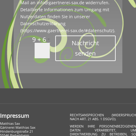
Mail an info@gaertnerei-sax.de widerrufen.
Detaillierte Informationen zum Umgang mit
Nutzerdaten finden Sie in unserer
Datenschutzerklärung
(https://www.gaertnerei-sax.de/#datenschutz).
9 + 6
=
Nachricht
senden
Impressum
RECHTSANSPRÜCHEN (WIDERSPRUCH
NACH ART. 21 ABS. 1 DSGVO).
Matthias Sax
WERDEN IHRE PERSONENBEZOGENEN
Gärtnerei Matthias Sax
DATEN VERARBEITET, UM
Hindenburgstraße 21
DIREKTWERBUNG ZU BETREIBEN, SO
55546 Biebelsheim