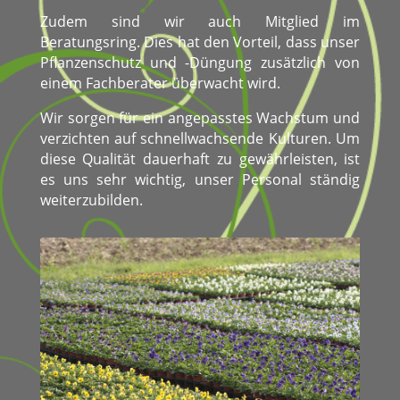
Zudem sind wir auch Mitglied im
Beratungsring. Dies hat den Vorteil, dass unser
Pflanzenschutz und -Düngung zusätzlich von
einem Fachberater überwacht wird.
Wir sorgen für ein angepasstes Wachstum und
verzichten auf schnellwachsende Kulturen. Um
diese Qualität dauerhaft zu gewährleisten, ist
es uns sehr wichtig, unser Personal ständig
weiterzubilden.