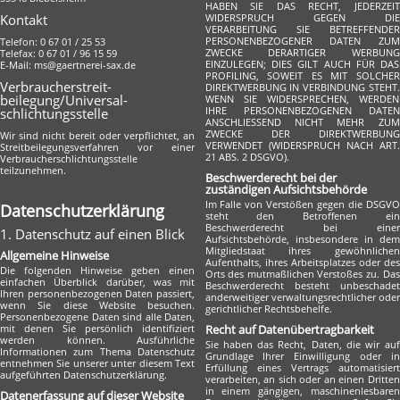
HABEN SIE DAS RECHT, JEDERZEIT
Kontakt
WIDERSPRUCH GEGEN DIE
VERARBEITUNG SIE BETREFFENDER
PERSONENBEZOGENER DATEN ZUM
Telefon: 0 67 01 / 25 53
ZWECKE DERARTIGER WERBUNG
Telefax: 0 67 01 / 96 15 59
EINZULEGEN; DIES GILT AUCH FÜR DAS
E-Mail: ms@gaertnerei-sax.de
PROFILING, SOWEIT ES MIT SOLCHER
Verbraucher­streit­
DIREKTWERBUNG IN VERBINDUNG STEHT.
beilegung/Universal­
WENN SIE WIDERSPRECHEN, WERDEN
IHRE PERSONENBEZOGENEN DATEN
schlichtungs­stelle
ANSCHLIESSEND NICHT MEHR ZUM
ZWECKE DER DIREKTWERBUNG
Wir sind nicht bereit oder verpflichtet, an
VERWENDET (WIDERSPRUCH NACH ART.
Streitbeilegungsverfahren vor einer
21 ABS. 2 DSGVO).
Verbraucherschlichtungsstelle
teilzunehmen.
Beschwerde­recht bei der
zuständigen Aufsichts­behörde
Im Falle von Verstößen gegen die DSGVO
Datenschutz­erklärung
steht den Betroffenen ein
Beschwerderecht bei einer
1. Datenschutz auf einen Blick
Aufsichtsbehörde, insbesondere in dem
Mitgliedstaat ihres gewöhnlichen
Allgemeine Hinweise
Aufenthalts, ihres Arbeitsplatzes oder des
Die folgenden Hinweise geben einen
Orts des mutmaßlichen Verstoßes zu. Das
einfachen Überblick darüber, was mit
Beschwerderecht besteht unbeschadet
Ihren personenbezogenen Daten passiert,
anderweitiger verwaltungsrechtlicher oder
wenn Sie diese Website besuchen.
gerichtlicher Rechtsbehelfe.
Personenbezogene Daten sind alle Daten,
mit denen Sie persönlich identifiziert
Recht auf Daten­übertrag­barkeit
werden können. Ausführliche
Sie haben das Recht, Daten, die wir auf
Informationen zum Thema Datenschutz
Grundlage Ihrer Einwilligung oder in
entnehmen Sie unserer unter diesem Text
Erfüllung eines Vertrags automatisiert
aufgeführten Datenschutzerklärung.
verarbeiten, an sich oder an einen Dritten
in einem gängigen, maschinenlesbaren
Datenerfassung auf dieser Website