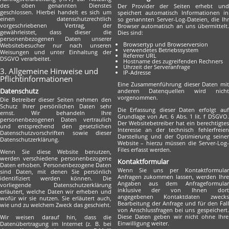
des oben genannten Dienstes
Der Provider der Seiten erhebt und
geschlossen. Hierbei handelt es sich um
speichert automatisch Informationen in
einen datenschutzrechtlich
so genannten Server-Log-Dateien, die Ihr
vorgeschriebenen Vertrag, der
Browser automatisch an uns übermittelt.
gewährleistet, dass dieser die
Dies sind:
personenbezogenen Daten unserer
Browsertyp und Browserversion
Websitebesucher nur nach unseren
verwendetes Betriebssystem
Weisungen und unter Einhaltung der
Referrer URL
DSGVO verarbeitet.
Hostname des zugreifenden Rechners
Uhrzeit der Serveranfrage
3. Allgemeine Hinweise und
IP-Adresse
Pflicht­informationen
Eine Zusammenführung dieser Daten mit
Datenschutz
anderen Datenquellen wird nicht
vorgenommen.
Die Betreiber dieser Seiten nehmen den
Schutz Ihrer persönlichen Daten sehr
Die Erfassung dieser Daten erfolgt auf
ernst. Wir behandeln Ihre
Grundlage von Art. 6 Abs. 1 lit. f DSGVO.
personenbezogenen Daten vertraulich
Der Websitebetreiber hat ein berechtigtes
und entsprechend den gesetzlichen
Interesse an der technisch fehlerfreien
Datenschutzvorschriften sowie dieser
Darstellung und der Optimierung seiner
Datenschutzerklärung.
Website – hierzu müssen die Server-Log-
Files erfasst werden.
Wenn Sie diese Website benutzen,
werden verschiedene personenbezogene
Kontaktformular
Daten erhoben. Personenbezogene Daten
Wenn Sie uns per Kontaktformular
sind Daten, mit denen Sie persönlich
Anfragen zukommen lassen, werden Ihre
identifiziert werden können. Die
Angaben aus dem Anfrageformular
vorliegende Datenschutzerklärung
inklusive der von Ihnen dort
erläutert, welche Daten wir erheben und
angegebenen Kontaktdaten zwecks
wofür wir sie nutzen. Sie erläutert auch,
Bearbeitung der Anfrage und für den Fall
wie und zu welchem Zweck das geschieht.
von Anschlussfragen bei uns gespeichert.
Diese Daten geben wir nicht ohne Ihre
Wir weisen darauf hin, dass die
Einwilligung weiter.
Datenübertragung im Internet (z. B. bei