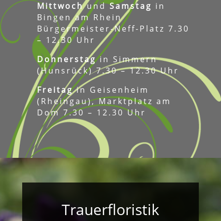
Mittwoch
und
Samstag
in
Bingen am Rhein
Bürgermeister-Neff-Platz 7.30
– 12.30 Uhr
Donnerstag
in Simmern
(Hunsrück) 7.30 – 12.30 Uhr
Freitag
in Geisenheim
(Rheingau), Marktplatz am
Dom 7.30 – 12.30 Uhr
Trauerfloristik