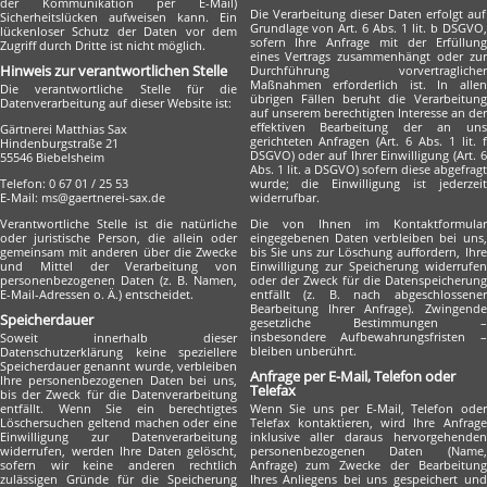
der Kommunikation per E-Mail)
Die Verarbeitung dieser Daten erfolgt auf
Sicherheitslücken aufweisen kann. Ein
Grundlage von Art. 6 Abs. 1 lit. b DSGVO,
lückenloser Schutz der Daten vor dem
sofern Ihre Anfrage mit der Erfüllung
Zugriff durch Dritte ist nicht möglich.
eines Vertrags zusammenhängt oder zur
Hinweis zur verantwortlichen Stelle
Durchführung vorvertraglicher
Maßnahmen erforderlich ist. In allen
Die verantwortliche Stelle für die
übrigen Fällen beruht die Verarbeitung
Datenverarbeitung auf dieser Website ist:
auf unserem berechtigten Interesse an der
effektiven Bearbeitung der an uns
Gärtnerei Matthias Sax
gerichteten Anfragen (Art. 6 Abs. 1 lit. f
Hindenburgstraße 21
DSGVO) oder auf Ihrer Einwilligung (Art. 6
55546 Biebelsheim
Abs. 1 lit. a DSGVO) sofern diese abgefragt
Telefon: 0 67 01 / 25 53
wurde; die Einwilligung ist jederzeit
E-Mail: ms@gaertnerei-sax.de
widerrufbar.
Verantwortliche Stelle ist die natürliche
Die von Ihnen im Kontaktformular
oder juristische Person, die allein oder
eingegebenen Daten verbleiben bei uns,
gemeinsam mit anderen über die Zwecke
bis Sie uns zur Löschung auffordern, Ihre
und Mittel der Verarbeitung von
Einwilligung zur Speicherung widerrufen
personenbezogenen Daten (z. B. Namen,
oder der Zweck für die Datenspeicherung
E-Mail-Adressen o. Ä.) entscheidet.
entfällt (z. B. nach abgeschlossener
Bearbeitung Ihrer Anfrage). Zwingende
Speicherdauer
gesetzliche Bestimmungen –
insbesondere Aufbewahrungsfristen –
Soweit innerhalb dieser
bleiben unberührt.
Datenschutzerklärung keine speziellere
Speicherdauer genannt wurde, verbleiben
Anfrage per E-Mail, Telefon oder
Ihre personenbezogenen Daten bei uns,
Telefax
bis der Zweck für die Datenverarbeitung
entfällt. Wenn Sie ein berechtigtes
Wenn Sie uns per E-Mail, Telefon oder
Löschersuchen geltend machen oder eine
Telefax kontaktieren, wird Ihre Anfrage
Einwilligung zur Datenverarbeitung
inklusive aller daraus hervorgehenden
widerrufen, werden Ihre Daten gelöscht,
personenbezogenen Daten (Name,
sofern wir keine anderen rechtlich
Anfrage) zum Zwecke der Bearbeitung
zulässigen Gründe für die Speicherung
Ihres Anliegens bei uns gespeichert und